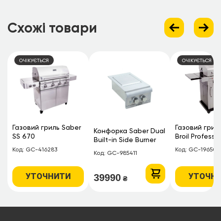
Схожі товари
ОЧІКУЄТЬСЯ
ОЧІКУЄТЬСЯ
Газовий гриль Saber
Газовий грил
Конфорка Saber Dual
SS 670
Broil Professi
Built-in Side Burner
Signature 2B
Код: GC-416283
Код: GC-196500
Код: GC-985411
УТОЧНИТИ
УТОЧН
39990
₴