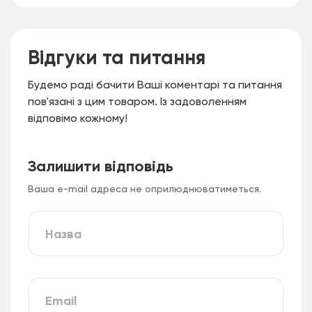
Завдяки двом міцним колесам гриль можна легко
перемістити в потрібне місце. А вбудована
Відгуки та питання
відкривалка з литого цинку гарантує, що ваш
улюблений охолоджений напій не залишиться
Будемо раді бачити Ваші коментарі та питання
запечатаним надовго.
пов'язані з цим товаром. Із задоволенням
При необхідності гриль можна розширити,
відповімо кожному!
включивши до нього елементи зберігання з
нашої системи
MADE2MATCH
.
Залишити відповідь
Ваша e-mail адреса не оприлюднюватиметься.