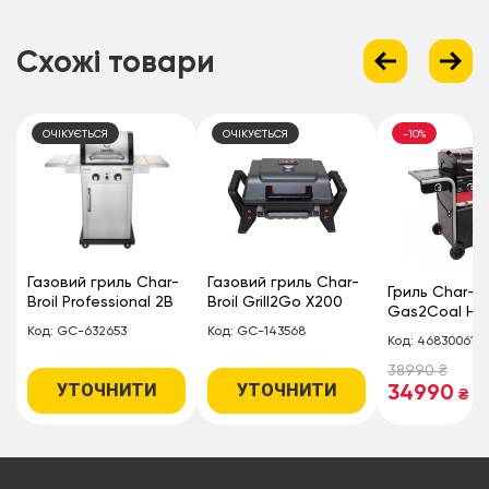
Схожі товари
ОЧІКУЄТЬСЯ
ОЧІКУЄТЬСЯ
-10%
Газовий гриль Char-
Газовий гриль Char-
Гриль Char-Br
Broil Professional 2B
Broil Grill2Go X200
я
Gas2Coal Hyb
2017
Код: GC-632653
Код: GC-143568
Код: 468300618
38990
₴
34990
УТОЧНИТИ
УТОЧНИТИ
₴