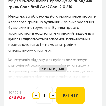
газу та смаком вугілля: пропонуємо
гібридний
гриль Char-Broil Gas2Coal 2.0 210
!
Менш ніж за 60 секунд його можна перетворити
з газового гриля на вугільний без використання
будь-яких інструментів. Вугілля просто
засипається в наш запатентований піддон для
вугілля і підпалюється газовими пальниками з
нержавіючої сталі – немає потреби у
спеціальному стартері.
Конструкція піддону для вугілля забезпечує
рівномірний розподіл тепла. З ним, а також з
ЧИТАТИ ДАЛІ
чавунними решітками можна легко поводитись
за допомогою підйомника решітки, що йде в
комплекті з грилем.
Всередині гриля є місце для газового балона,
30990
₴
−
+
КУПИТИ
27890
який можна легко підключити та від’єднати
₴
через кришку доступу.