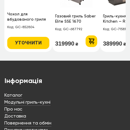
Чохол для
Газовий гриль Saber
Гриль-кухня S
вбудованого гриля
Elite SSE 1670
Kitchen — R S
SABER SS 500 BI на 3
Код: GC-852804
Код: GC-687792
Код: GC-715815
пальники
УТОЧНИТИ
319990
389990
₴
₴
Інформація
Каталог
Модульні гриль-кухні
Про нас
Доставка
Повернення та обмін
Покупка частинами