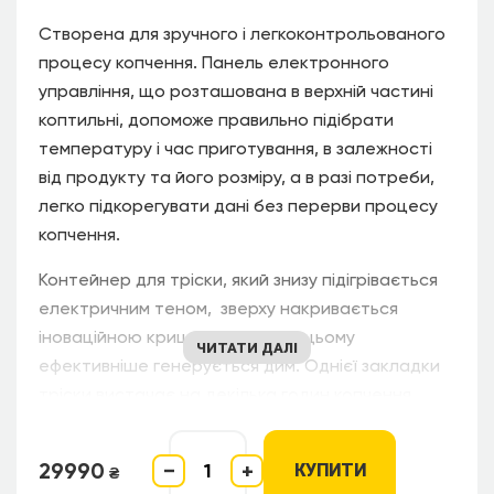
Створена для зручного і легкоконтрольованого
процесу копчення. Панель електронного
управління, що розташована в верхній частині
коптильні, допоможе правильно підібрати
температуру і час приготування, в залежності
від продукту та його розміру, а в разі потреби,
легко підкорегувати дані без перерви процесу
копчення.
Контейнер для тріски, який знизу підігрівається
електричним теном, зверху накривається
іноваційною кришкою. Завдяки цьому
ЧИТАТИ ДАЛІ
ефективніше генерується дим. Однієї закладки
тріски вистачає на декілька годин копчення.
Скляна поверхня герметичної дверці, дозволяє
29990
−
+
візуально стежити за процесом приготування.
КУПИТИ
₴