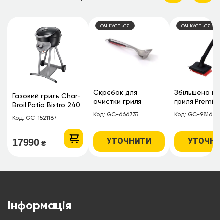
ОЧІКУЄТЬСЯ
ОЧІКУЄТЬСЯ
Скребок для
Збільшена щі
Газовий гриль Char-
очистки гриля
гриля Premiu
Broil Patio Bistro 240
нейлоновим 
Gas
Код: GC-666737
Код: GC-981677
Код: GC-1521187
УТОЧНИТИ
УТОЧН
17990
₴
Інформація