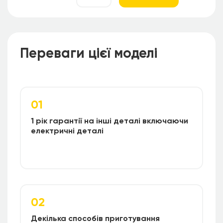
Програмуючи на низьку температуру, коптильню
можна використовувати в закритому приміщенні.
Дистанційний пульт дозволить контролювати
процес копчення на відстані. Має колеса, для
Переваги
цієї моделі
зручного переміщення.
01
1 рік гарантії на інші деталі включаючи
електричні деталі
02
Декілька способів приготування