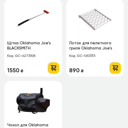
Щітка Oklahoma Joe’s
Лоток для пелетного
BLACKSMITH
гриля Oklahoma Joe’s
Rider Dlx для перцю
Код: GC-6273308
Код: GC-1653313
1550
890
₴
₴
Чохол для Oklahoma
Чохол для Oklahoma