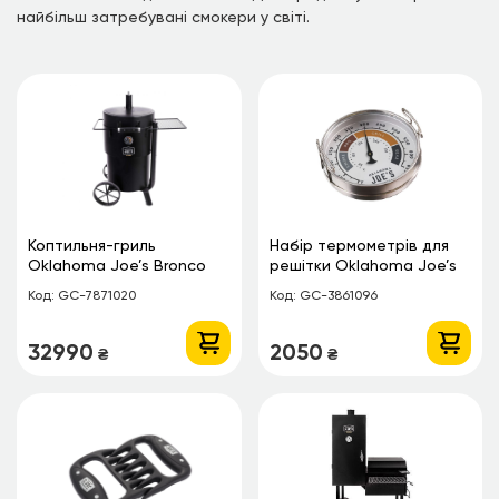
найбільш затребувані смокери у світі.
Коптильня-гриль
Набір термометрів для
Oklahoma Joe’s Bronco
решітки Oklahoma Joe’s
Drum Smoker
Код: GC-7871020
Код: GC-3861096
32990
2050
₴
₴