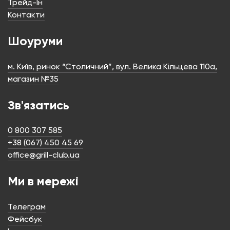
Пергамент для запікання
Защіпки для смоукерів
Oklahoma Joe’s
Oklahoma Joe’s
Код: GC-6843358
Код: GC-6753410
1490
1190
₴
₴
ТОП ПРОДАЖIВ
Пергамент для запікання
Лоток для вугілля
Oklahoma Joe’s 45 см
Oklahoma Joe’s
Код: GC-9624589
Код: GC-34810611