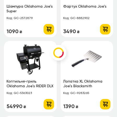
Шампура Oklahoma Joe’s
Фартух Oklahoma Joe’s
Super
Код: GC-2572879
Код: GC-8882902
1090
3490
₴
₴
Коптильня-гриль
Лопатка XL Oklahoma
Oklahoma Joe’s RIDER DLX
Joe’s Blacksmith
Код: GC-5363023
Код: GC-9283265
54990
1390
₴
₴