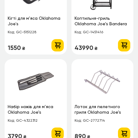
Кігті для м’яса Oklahoma
Коптильня-гриль
Joe`s
Oklahoma Joe’s Bandera
Код: GC-5151228
Код: GC-1451416
1550
43990
₴
₴
Набір ножів для м’яса
Лоток для пелетного
Oklahoma Joe’s
гриля Oklahoma Joe’s
Rider DLX для ребер
Код: GC-4322312
Код: GC-2772714
3790
890
₴
₴