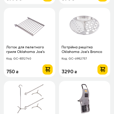
Лоток для пелетного
Потрійна решітка
гриля Oklahoma Joe’s
Oklahoma Joe’s Bronco
Rider DLX універсальний
Код: GC-8512740
Код: GC-6982757
750
3290
₴
₴