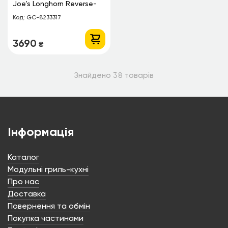
Joe’s Longhorn Reverse-
Joe’s Longhorn Combo
Flow
Код: GC-8233317
Код: GC-6513321
3690
4290
₴
₴
Чохол для Oklahoma
Чохол для Oklahoma
Joe’s Highland
Joe’s Bronco
Код: GC-8633330
Код: GC-5743334
3190
2790
₴
₴