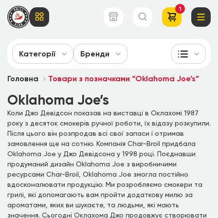
1
Категорії
Бренди
Головна
Товари з позначками “Oklahoma Joe’s”
Oklahoma Joe’s
Коли Джо Девідсон показав на виставці в Оклахомі 1987
року з десяток смокерів ручної роботи, їх відазу розкупили.
Після цього він розпродав всі свої запаси і отримав
замовлення ще на сотню. Компанія Char-Broil придбала
Oklahoma Joe у Джо Девідсона у 1998 році. Поєднавши
продуманий дизайн Oklahoma Joe з виробничими
ресурсами Char-Broil, Oklahoma Joe змогла постійно
вдосконалювати продукцію. Ми розробляємо смокери та
грилі, які допомагають вам пройти додаткову милю за
ароматами, яких ви шукаєте, та людьми, які мають
значення. Сьогодні Оклахома Джо продовжує створювати